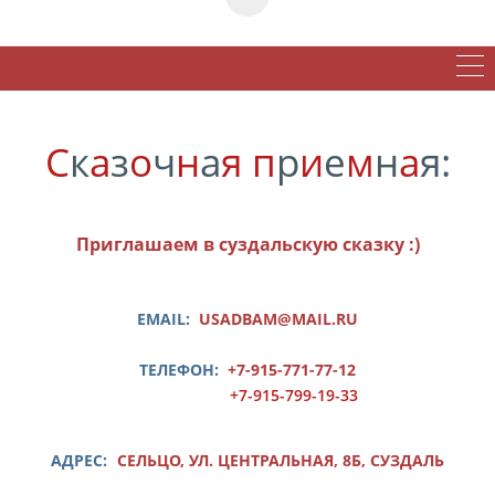
С
к
а
з
о
ч
н
а
я
п
р
и
е
м
н
а
я:
Приглашаем в суздальскую сказку :)
EMAIL:
USADBAM@MAIL.RU
ТЕЛЕФОН:
+7-915-771-77-12
+7-915-799-19-33
АДРЕС:
СЕЛЬЦО, УЛ. ЦЕНТРАЛЬНАЯ, 8Б, СУЗДАЛЬ